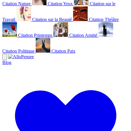
Citation Nature
Citation Yeux
Citation sur le
Travail
Citation sur la Beauté
Citation Théâtre
Citation Printemps
Citation Amitié
Citation Politique
Citation Paix
Blog