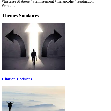
#tristesse
#fatigue
#vieillissement
#mélancolie
#résignation
#émotion
Thèmes Similaires
Citation Décisions