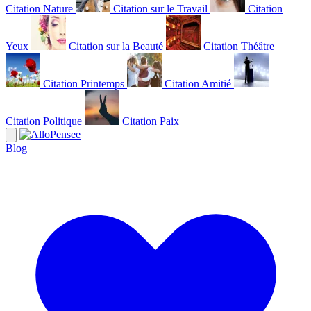
Citation Nature
Citation sur le Travail
Citation
Yeux
Citation sur la Beauté
Citation Théâtre
Citation Printemps
Citation Amitié
Citation Politique
Citation Paix
Blog