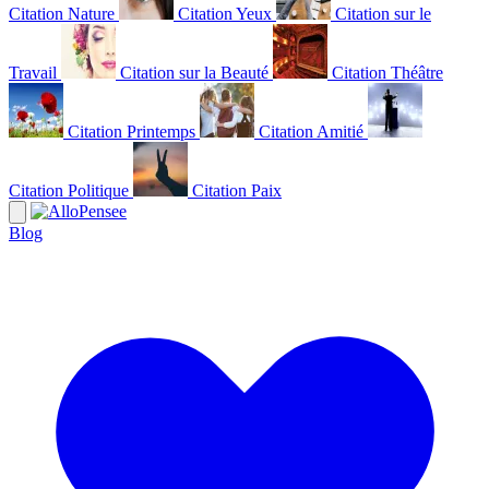
Citation Nature
Citation Yeux
Citation sur le
Travail
Citation sur la Beauté
Citation Théâtre
Citation Printemps
Citation Amitié
Citation Politique
Citation Paix
Blog