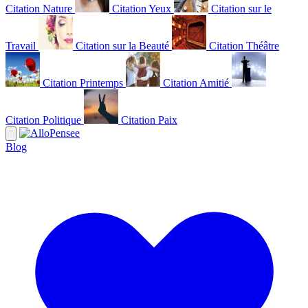
Citation Nature
Citation Yeux
Citation sur le
Travail
Citation sur la Beauté
Citation Théâtre
Citation Printemps
Citation Amitié
Citation Politique
Citation Paix
Blog