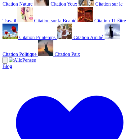
Citation Nature
Citation Yeux
Citation sur le
Travail
Citation sur la Beauté
Citation Théâtre
Citation Printemps
Citation Amitié
Citation Politique
Citation Paix
Blog