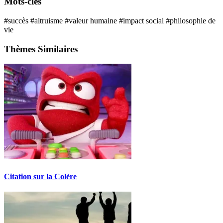
Mots-clés
#succès
#altruisme
#valeur humaine
#impact social
#philosophie de
vie
Thèmes Similaires
Citation sur la Colère