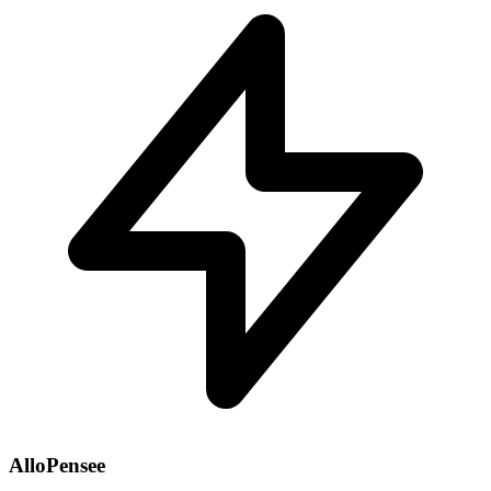
AlloPensee