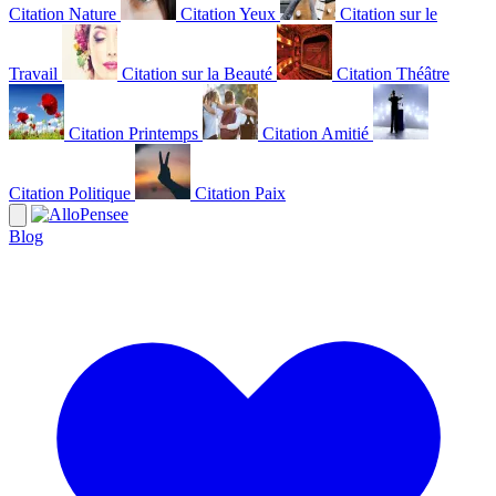
Citation Nature
Citation Yeux
Citation sur le
Travail
Citation sur la Beauté
Citation Théâtre
Citation Printemps
Citation Amitié
Citation Politique
Citation Paix
Blog