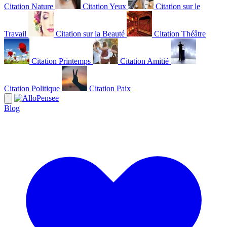
Citation Nature
Citation Yeux
Citation sur le
Travail
Citation sur la Beauté
Citation Théâtre
Citation Printemps
Citation Amitié
Citation Politique
Citation Paix
Blog