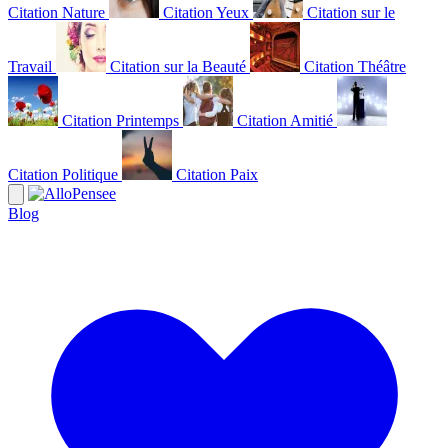
Citation Nature
Citation Yeux
Citation sur le
Travail
Citation sur la Beauté
Citation Théâtre
Citation Printemps
Citation Amitié
Citation Politique
Citation Paix
Blog