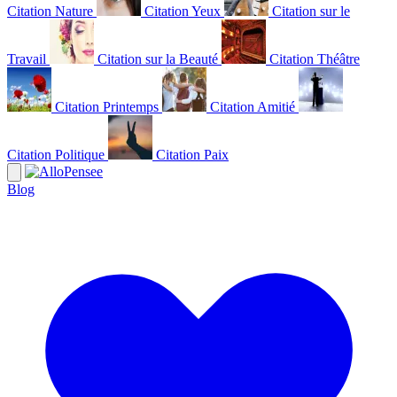
Citation Nature
Citation Yeux
Citation sur le
Travail
Citation sur la Beauté
Citation Théâtre
Citation Printemps
Citation Amitié
Citation Politique
Citation Paix
Blog