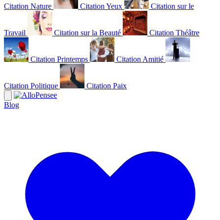
Citation Nature
Citation Yeux
Citation sur le
Travail
Citation sur la Beauté
Citation Théâtre
Citation Printemps
Citation Amitié
Citation Politique
Citation Paix
Blog