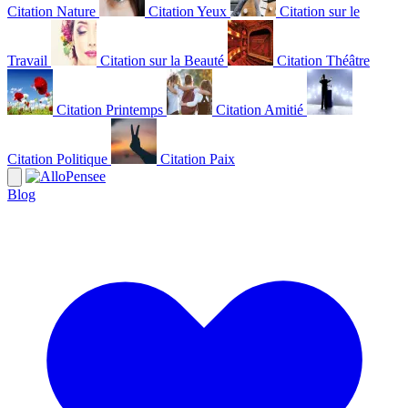
Citation Nature
Citation Yeux
Citation sur le
Travail
Citation sur la Beauté
Citation Théâtre
Citation Printemps
Citation Amitié
Citation Politique
Citation Paix
Blog