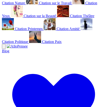
Citation Nature
Citation sur le Travail
Citation
Yeux
Citation sur la Beauté
Citation Théâtre
Citation Printemps
Citation Amitié
Citation Politique
Citation Paix
Blog