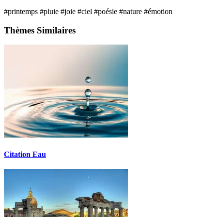
#printemps
#pluie
#joie
#ciel
#poésie
#nature
#émotion
Thèmes Similaires
Citation Eau