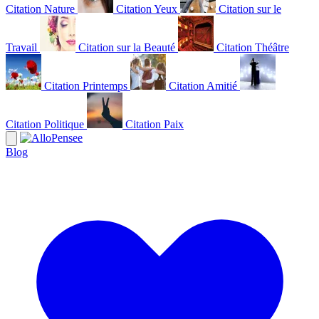
Citation Nature
Citation Yeux
Citation sur le
Travail
Citation sur la Beauté
Citation Théâtre
Citation Printemps
Citation Amitié
Citation Politique
Citation Paix
Blog