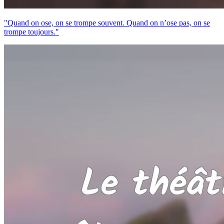
"Quand on ose, on se trompe souvent. Quand on n’ose pas, on se
trompe toujours."