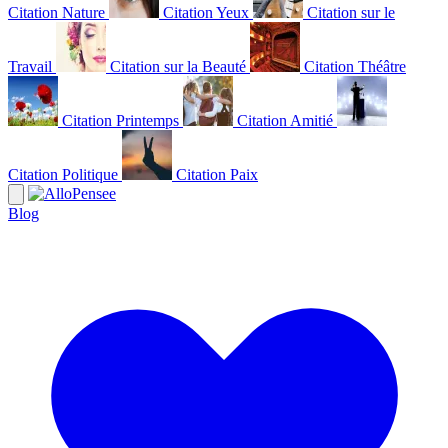
Citation Nature
Citation Yeux
Citation sur le
Travail
Citation sur la Beauté
Citation Théâtre
Citation Printemps
Citation Amitié
Citation Politique
Citation Paix
Blog