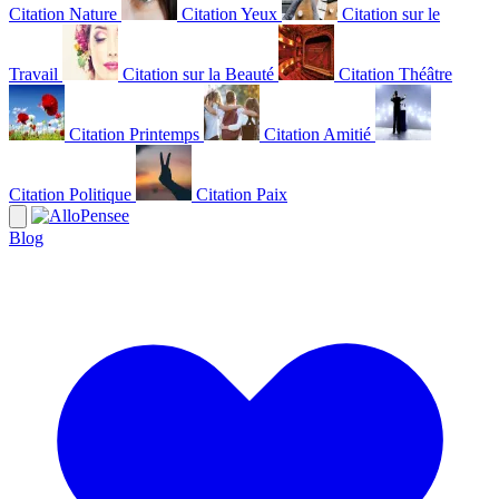
Citation Nature
Citation Yeux
Citation sur le
Travail
Citation sur la Beauté
Citation Théâtre
Citation Printemps
Citation Amitié
Citation Politique
Citation Paix
Blog