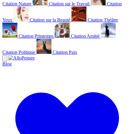
Citation Nature
Citation sur le Travail
Citation
Yeux
Citation sur la Beauté
Citation Théâtre
Citation Printemps
Citation Amitié
Citation Politique
Citation Paix
Blog