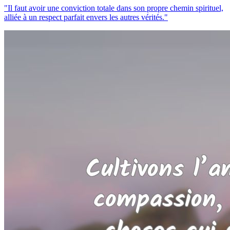
"Il faut avoir une conviction totale dans son propre chemin spirituel,
alliée à un respect parfait envers les autres vérités."