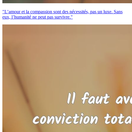
"L’amour et la compassion sont des nécessités, pas un luxe. Sans
eux, l’humanité ne peut pas survivre."