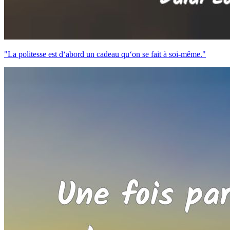
"La politesse est d‘abord un cadeau qu‘on se fait à soi-même."