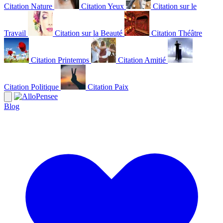
Citation Nature
Citation Yeux
Citation sur le
Travail
Citation sur la Beauté
Citation Théâtre
Citation Printemps
Citation Amitié
Citation Politique
Citation Paix
Blog