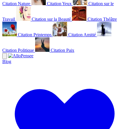
Citation Nature
Citation Yeux
Citation sur le
Travail
Citation sur la Beauté
Citation Théâtre
Citation Printemps
Citation Amitié
Citation Politique
Citation Paix
Blog