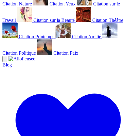
Citation Nature
Citation Yeux
Citation sur le
Travail
Citation sur la Beauté
Citation Théâtre
Citation Printemps
Citation Amitié
Citation Politique
Citation Paix
Blog