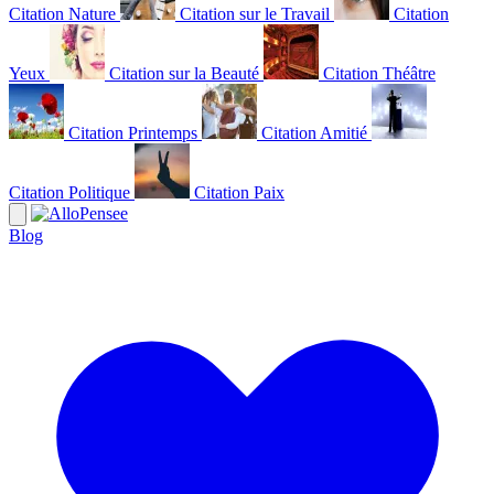
Citation Nature
Citation sur le Travail
Citation
Yeux
Citation sur la Beauté
Citation Théâtre
Citation Printemps
Citation Amitié
Citation Politique
Citation Paix
Blog