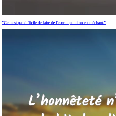
"Ce n'est pas difficile de faire de l'esprit quand on est méchant."