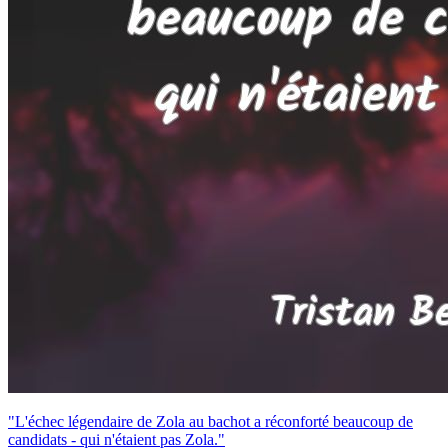
"L'échec légendaire de Zola au bachot a réconforté beaucoup de
candidats - qui n'étaient pas Zola."